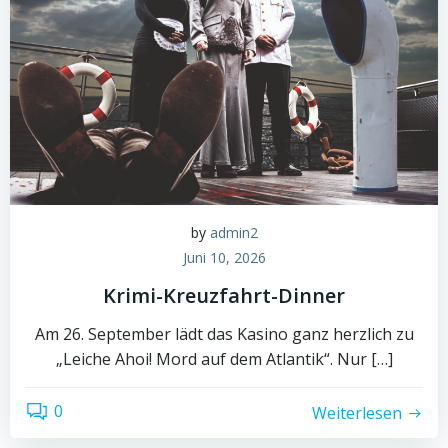
by
admin2
Juni 10, 2026
Krimi-Kreuzfahrt-Dinner
Am 26. September lädt das Kasino ganz herzlich zu
„Leiche Ahoi! Mord auf dem Atlantik“. Nur […]
0
Weiterlesen