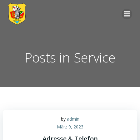
Zum
Inhalt
springen
Posts in Service
by
admin
März 9, 2023
Adresse & Telefon