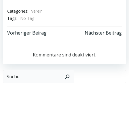
Categories:
Verein
Tags:
No Tag
Post
Post
Vorheriger Beirag
Nächster Beitrag
navigation
navigation
Kommentare sind deaktiviert.
Such