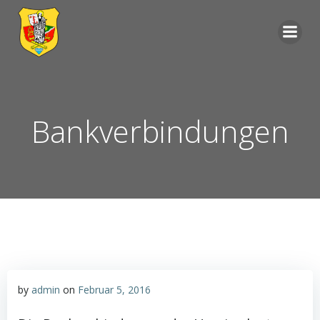
Zum
Inhalt
springen
Bankverbindungen
by
admin
on
Februar 5, 2016