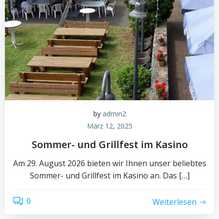
by
admin2
März 12, 2025
Sommer- und Grillfest im Kasino
Am 29. August 2026 bieten wir Ihnen unser beliebtes
Sommer- und Grillfest im Kasino an. Das […]
0
Weiterlesen