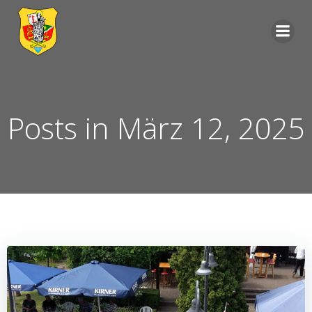
Zum
Inhalt
springen
Posts in März 12, 2025