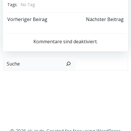
Tags:
No Tag
Post
Post
Vorheriger Beirag
Nächster Beitrag
navigation
navigation
Kommentare sind deaktiviert.
Such